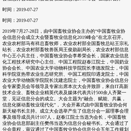
时间：2019-07-27
时间：2019-07-27
2019年7月27-28日，由中国畜牧业协会主办的“中国畜牧业协
会信息分会成立大会暨畜牧业信息化2019峰会”在北京召开。
农业农村部马有祥总畜牧师，农业农村部全国畜牧总站王宗礼
站长，农业农村部畜牧兽医局王俊勋副局长，农业农村部信息
中心王小兵主任，中国畜牧业协会李希荣会长，国家农业信息
化工程技术研究中心主任、中国工程院赵春江院士，中国奶业
协会会长、中国农业大学动物科技学院院长李德发院士，中国
科学院亚热带农业生态研究所、中国工程院印遇龙院士，中国
农业大学动物医学院院长沈建忠院士，中国畜牧业协会信息分
会专家委员会等领导及专家出席本次大会并致辞，来自IT高新
技术企业、畜牧企业精英代表及媒体代表共计500余人齐聚一
堂，见证信息分会的成立。大会主题为“融合、赋能、共赢，
信息化驱动畜牧业现代化”， 大会开幕式由中国畜牧业协会何
新天秘书长主持。成立大会选举产生了信息分会一届理事会理
事及领导成员共计107人，赵春江院士当选为会长，中国畜牧
业协会信息部副主任樊伟当选为信息分会秘书长。大会通过了
分会章程，审议通过了中国畜牧业协会信息分会五年工作规划