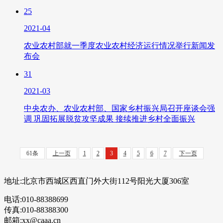
25
2021-04
农业农村部就一季度农业农村经济运行情况举行新闻发
布会
31
2021-03
中央农办、农业农村部、国家乡村振兴局召开座谈会强
调 巩固拓展脱贫攻坚成果 接续推进乡村全面振兴
61条
上一页
1
2
3
4
5
6
7
下一页
地址:北京市西城区西直门外大街112号阳光大厦306室
电话:010-88388699
传真:010-88388300
邮箱:xx@caaa.cn